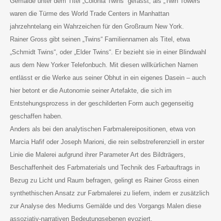
Gemälde unter dem Titel „Colonia Twins“ gefasst, als „Twin Towers“
waren die Türme des World Trade Centers in Manhattan
jahrzehntelang ein Wahrzeichen für den Großraum New York.
Rainer Gross gibt seinen „Twins“ Familiennamen als Titel, etwa
„Schmidt Twins“, oder „Elder Twins“. Er bezieht sie in einer Blindwahl
aus dem New Yorker Telefonbuch. Mit diesen willkürlichen Namen
entlässt er die Werke aus seiner Obhut in ein eigenes Dasein – auch
hier betont er die Autonomie seiner Artefakte, die sich im
Entstehungsprozess in der geschilderten Form auch gegenseitig
geschaffen haben.
Anders als bei den analytischen Farbmalereipositionen, etwa von
Marcia Hafif oder Joseph Marioni, die rein selbstreferenziell in erster
Linie die Malerei aufgrund ihrer Parameter Art des Bildträgers,
Beschaffenheit des Farbmaterials und Technik des Farbauftrags in
Bezug zu Licht und Raum befragen, gelingt es Rainer Gross einen
synthethischen Ansatz zur Farbmalerei zu liefern, indem er zusätzlich
zur Analyse des Mediums Gemälde und des Vorgangs Malen diese
assoziativ-narrativen Bedeutungsebenen evoziert.