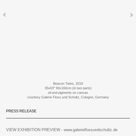
Beacon Twins, 2018
35x63" 90x160cm (in two parts)
oil and pigments on canvas
courtesy Galerie Floss und Schultz, Cologne, Germany
PRESS RELEASE
VIEW EXHIBITION PREVIEW - www.galerieflossundschultz.de