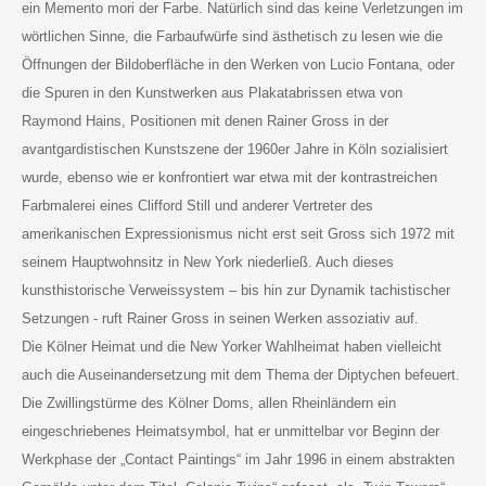
ein Memento mori der Farbe. Natürlich sind das keine Verletzungen im
wörtlichen Sinne, die Farbaufwürfe sind ästhetisch zu lesen wie die
Öffnungen der Bildoberfläche in den Werken von Lucio Fontana, oder
die Spuren in den Kunstwerken aus Plakatabrissen etwa von
Raymond Hains, Positionen mit denen Rainer Gross in der
avantgardistischen Kunstszene der 1960er Jahre in Köln sozialisiert
wurde, ebenso wie er konfrontiert war etwa mit der kontrastreichen
Farbmalerei eines Clifford Still und anderer Vertreter des
amerikanischen Expressionismus nicht erst seit Gross sich 1972 mit
seinem Hauptwohnsitz in New York niederließ. Auch dieses
kunsthistorische Verweissystem – bis hin zur Dynamik tachistischer
Setzungen - ruft Rainer Gross in seinen Werken assoziativ auf.
Die Kölner Heimat und die New Yorker Wahlheimat haben vielleicht
auch die Auseinandersetzung mit dem Thema der Diptychen befeuert.
Die Zwillingstürme des Kölner Doms, allen Rheinländern ein
eingeschriebenes Heimatsymbol, hat er unmittelbar vor Beginn der
Werkphase der „Contact Paintings“ im Jahr 1996 in einem abstrakten