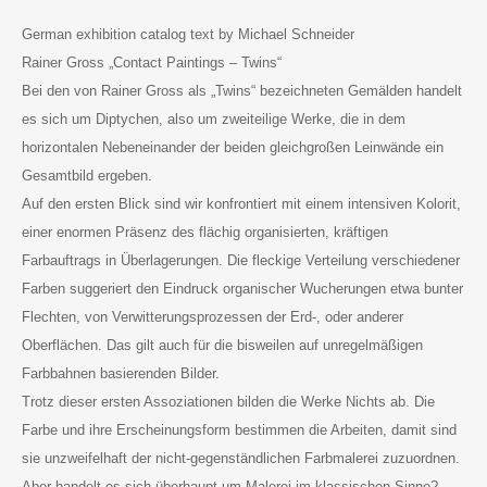
German exhibition catalog text by Michael Schneider
Rainer Gross „Contact Paintings – Twins“
Bei den von Rainer Gross als „Twins“ bezeichneten Gemälden handelt
es sich um Diptychen, also um zweiteilige Werke, die in dem
horizontalen Nebeneinander der beiden gleichgroßen Leinwände ein
Gesamtbild ergeben.
Auf den ersten Blick sind wir konfrontiert mit einem intensiven Kolorit,
einer enormen Präsenz des flächig organisierten, kräftigen
Farbauftrags in Überlagerungen. Die fleckige Verteilung verschiedener
Farben suggeriert den Eindruck organischer Wucherungen etwa bunter
Flechten, von Verwitterungsprozessen der Erd-, oder anderer
Oberflächen. Das gilt auch für die bisweilen auf unregelmäßigen
Farbbahnen basierenden Bilder.
Trotz dieser ersten Assoziationen bilden die Werke Nichts ab. Die
Farbe und ihre Erscheinungsform bestimmen die Arbeiten, damit sind
sie unzweifelhaft der nicht-gegenständlichen Farbmalerei zuzuordnen.
Aber handelt es sich überhaupt um Malerei im klassischen Sinne?